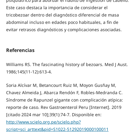
psiquiátrico para abordar el hábito de ingestión de cabello.
Este caso destaca la importancia de considerar el
tricobezoar dentro del diagnóstico diferencial de masa
abdominal incluso en edades poco habituales, a fin de
evitar retrasos diagnósticos y complicaciones asociadas.
Referencias
Williams RS. The fascinating history of bezoars. Med J Aust.
1986;145(11-12):613-4.
Soria Alcívar M, Betancourt Ruiz M, Moyon Gusñay M,
Chavez Almeida J, Abarca Rendón F, Robles-Medranda C.
Síndrome de Rapunzel gigante con complicación atípica:
reporte de caso. Rev Gastroenterol Peru [Internet]. 2019
[citado 2024 mar 10];39(1):74-7. Disponible en:
http://www.scielo.org.pe/scielo.php?
script=sci_arttext&pid=S1022-51292019000100011