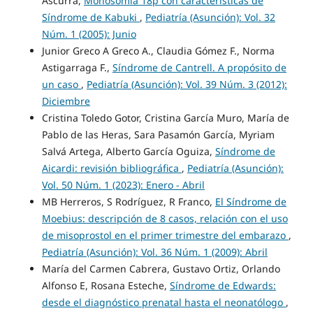
Ascurra,
Monosomía 18p con características de
Síndrome de Kabuki
,
Pediatría (Asunción): Vol. 32
Núm. 1 (2005): Junio
Junior Greco A Greco A., Claudia Gómez F., Norma
Astigarraga F.,
Síndrome de Cantrell. A propósito de
un caso
,
Pediatría (Asunción): Vol. 39 Núm. 3 (2012):
Diciembre
Cristina Toledo Gotor, Cristina García Muro, María de
Pablo de las Heras, Sara Pasamón García, Myriam
Salvá Artega, Alberto García Oguiza,
Síndrome de
Aicardi: revisión bibliográfica
,
Pediatría (Asunción):
Vol. 50 Núm. 1 (2023): Enero - Abril
MB Herreros, S Rodríguez, R Franco,
El Síndrome de
Moebius: descripción de 8 casos, relación con el uso
de misoprostol en el primer trimestre del embarazo
,
Pediatría (Asunción): Vol. 36 Núm. 1 (2009): Abril
María del Carmen Cabrera, Gustavo Ortiz, Orlando
Alfonso E, Rosana Esteche,
Síndrome de Edwards:
desde el diagnóstico prenatal hasta el neonatólogo
,