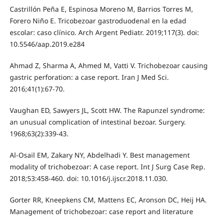
Castrillón Peña E, Espinosa Moreno M, Barrios Torres M,
Forero Niño E. Tricobezoar gastroduodenal en la edad
escolar: caso clínico. Arch Argent Pediatr. 2019;117(3). doi:
10.5546/aap.2019.e284
Ahmad Z, Sharma A, Ahmed M, Vatti V. Trichobezoar causing
gastric perforation: a case report. Iran J Med Sci.
2016;41(1):67-70.
Vaughan ED, Sawyers JL, Scott HW. The Rapunzel syndrome:
an unusual complication of intestinal bezoar. Surgery.
1968;63(2):339-43.
Al-Osail EM, Zakary NY, Abdelhadi Y. Best management
modality of trichobezoar: A case report. Int J Surg Case Rep.
2018;53:458-460. doi: 10.1016/j.ijscr.2018.11.030.
Gorter RR, Kneepkens CM, Mattens EC, Aronson DC, Heij HA.
Management of trichobezoar: case report and literature