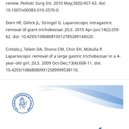
review. Pediatr Surg Int. 2010 May;26(5):457-63. doi:
10.1007/s00383-010-2570-0.
Dorn HF, Gillick JL, Stringel G. Laparoscopic intragastric
removal of giant trichobezoar. JSLS. 2010 Apr-Jun;14(2):259-
62. doi: 10.4293/108680810X12785289144520.
Cintolo J, Telem DA, Divino CM, Chin EH, Midulla P.
Laparoscopic removal of a large gastric trichobezoar in a 4-
year-old girl. JSLS. 2009 Oct-Dec;13(4):608-11. doi:
10.4293/108680809X12589999538110.