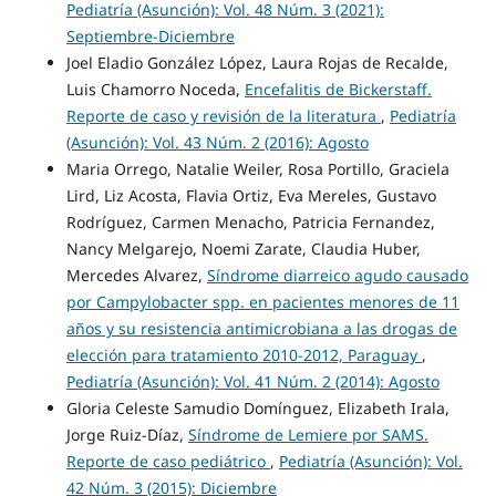
Pediatría (Asunción): Vol. 48 Núm. 3 (2021):
Septiembre-Diciembre
Joel Eladio González López, Laura Rojas de Recalde,
Luis Chamorro Noceda,
Encefalitis de Bickerstaff.
Reporte de caso y revisión de la literatura
,
Pediatría
(Asunción): Vol. 43 Núm. 2 (2016): Agosto
Maria Orrego, Natalie Weiler, Rosa Portillo, Graciela
Lird, Liz Acosta, Flavia Ortiz, Eva Mereles, Gustavo
Rodríguez, Carmen Menacho, Patricia Fernandez,
Nancy Melgarejo, Noemi Zarate, Claudia Huber,
Mercedes Alvarez,
Síndrome diarreico agudo causado
por Campylobacter spp. en pacientes menores de 11
años y su resistencia antimicrobiana a las drogas de
elección para tratamiento 2010-2012, Paraguay
,
Pediatría (Asunción): Vol. 41 Núm. 2 (2014): Agosto
Gloria Celeste Samudio Domínguez, Elizabeth Irala,
Jorge Ruiz-Díaz,
Síndrome de Lemiere por SAMS.
Reporte de caso pediátrico
,
Pediatría (Asunción): Vol.
42 Núm. 3 (2015): Diciembre