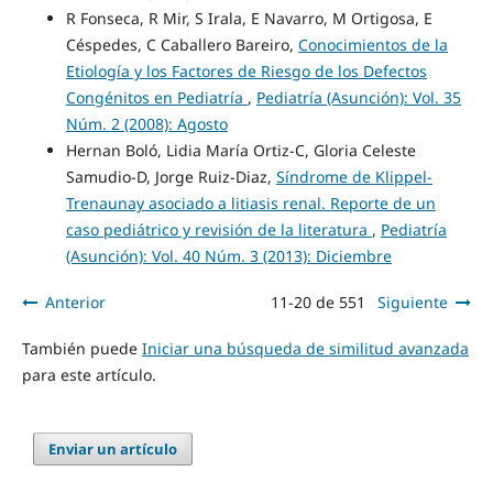
R Fonseca, R Mir, S Irala, E Navarro, M Ortigosa, E
Céspedes, C Caballero Bareiro,
Conocimientos de la
Etiología y los Factores de Riesgo de los Defectos
Congénitos en Pediatría
,
Pediatría (Asunción): Vol. 35
Núm. 2 (2008): Agosto
Hernan Boló, Lidia María Ortiz-C, Gloria Celeste
Samudio-D, Jorge Ruiz-Diaz,
Síndrome de Klippel-
Trenaunay asociado a litiasis renal. Reporte de un
caso pediátrico y revisión de la literatura
,
Pediatría
(Asunción): Vol. 40 Núm. 3 (2013): Diciembre
Anterior
11-20 de 551
Siguiente
También puede
Iniciar una búsqueda de similitud avanzada
para este artículo.
Enviar un artículo