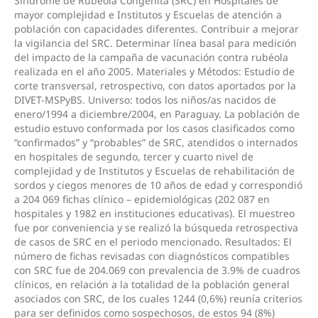
Síndrome de Rubéola Congénita (SRC) en Hospitales de
mayor complejidad e Institutos y Escuelas de atención a
población con capacidades diferentes. Contribuir a mejorar
la vigilancia del SRC. Determinar línea basal para medición
del impacto de la campaña de vacunación contra rubéola
realizada en el año 2005. Materiales y Métodos: Estudio de
corte transversal, retrospectivo, con datos aportados por la
DIVET-MSPyBS. Universo: todos los niños/as nacidos de
enero/1994 a diciembre/2004, en Paraguay. La población de
estudio estuvo conformada por los casos clasificados como
“confirmados” y “probables” de SRC, atendidos o internados
en hospitales de segundo, tercer y cuarto nivel de
complejidad y de Institutos y Escuelas de rehabilitación de
sordos y ciegos menores de 10 años de edad y correspondió
a 204 069 fichas clínico – epidemiológicas (202 087 en
hospitales y 1982 en instituciones educativas). El muestreo
fue por conveniencia y se realizó la búsqueda retrospectiva
de casos de SRC en el periodo mencionado. Resultados: El
número de fichas revisadas con diagnósticos compatibles
con SRC fue de 204.069 con prevalencia de 3.9% de cuadros
clínicos, en relación a la totalidad de la población general
asociados con SRC, de los cuales 1244 (0,6%) reunía criterios
para ser definidos como sospechosos, de estos 94 (8%)