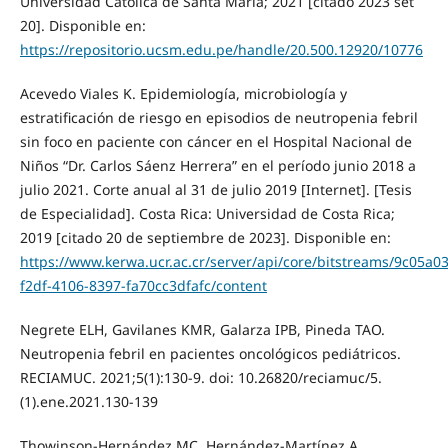
Universidad Católica de Santa María; 2021 [citado 2023 set
20]. Disponible en:
https://repositorio.ucsm.edu.pe/handle/20.500.12920/10776
Acevedo Viales K. Epidemiología, microbiología y
estratificación de riesgo en episodios de neutropenia febril
sin foco en paciente con cáncer en el Hospital Nacional de
Niños “Dr. Carlos Sáenz Herrera” en el período junio 2018 a
julio 2021. Corte anual al 31 de julio 2019 [Internet]. [Tesis
de Especialidad]. Costa Rica: Universidad de Costa Rica;
2019 [citado 20 de septiembre de 2023]. Disponible en:
https://www.kerwa.ucr.ac.cr/server/api/core/bitstreams/9c05a0
f2df-4106-8397-fa70cc3dfafc/content
Negrete ELH, Gavilanes KMR, Galarza IPB, Pineda TAO.
Neutropenia febril en pacientes oncológicos pediátricos.
RECIAMUC. 2021;5(1):130-9. doi: 10.26820/reciamuc/5.
(1).ene.2021.130-139
Thowinson-Hernández MC, Hernández-Martínez A.