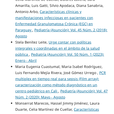
Amarilla, Luis Gatti, Silvio Apodaca, Diana Sanabria,
Antonio Arbo,
Características clínicas y
manifestaciones infecciosas en pacientes con
Enfermedad Granulomatosa Crónica (EGC) en
Paraguay
,
Pediatría (Asunción): Vol. 45 Núm. 2 (2018):
Agosto
Stela Benítez Leite,
Urge contar con políticas
integrales y coordinadas en el ámbito de la salud
pública
,
Pediatría (Asunción): Vol. 50 Núm. 1 (2023):
Enero - Abril
Maria Eugenia Cuastumal, Maria Isabel Rodríguez,
Luis Fernando Mejía Rivera, José Gómez Urrego ,
PCR
multiplex en tiempo real para sepsis (Film array):
caracterización como método diagnóstico en un
centro pediátrico en Cali
,
Pediatría (Asunción): Vol. 47
Núm. 2 (2020): Mayo - Agosto
Monserrat Marecos, Hassel Jimmy Jiménez, Laura
Duarte, Celia Martínez de Cuellar,
Características