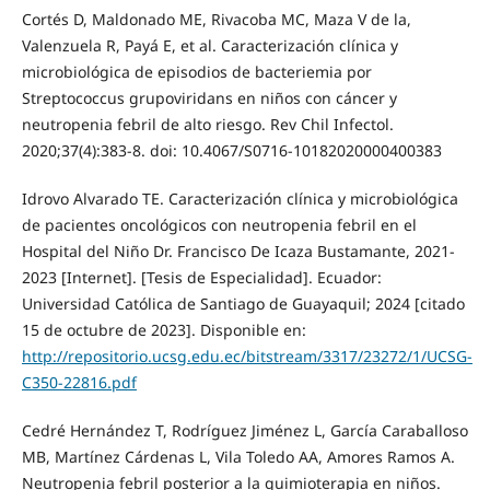
Cortés D, Maldonado ME, Rivacoba MC, Maza V de la,
Valenzuela R, Payá E, et al. Caracterización clínica y
microbiológica de episodios de bacteriemia por
Streptococcus grupoviridans en niños con cáncer y
neutropenia febril de alto riesgo. Rev Chil Infectol.
2020;37(4):383-8. doi: 10.4067/S0716-10182020000400383
Idrovo Alvarado TE. Caracterización clínica y microbiológica
de pacientes oncológicos con neutropenia febril en el
Hospital del Niño Dr. Francisco De Icaza Bustamante, 2021-
2023 [Internet]. [Tesis de Especialidad]. Ecuador:
Universidad Católica de Santiago de Guayaquil; 2024 [citado
15 de octubre de 2023]. Disponible en:
http://repositorio.ucsg.edu.ec/bitstream/3317/23272/1/UCSG-
C350-22816.pdf
Cedré Hernández T, Rodríguez Jiménez L, García Caraballoso
MB, Martínez Cárdenas L, Vila Toledo AA, Amores Ramos A.
Neutropenia febril posterior a la quimioterapia en niños.