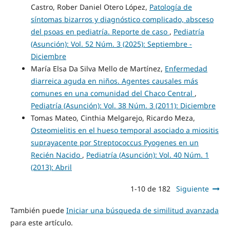
Castro, Rober Daniel Otero López,
Patología de
síntomas bizarros y diagnóstico complicado, absceso
del psoas en pediatría. Reporte de caso
,
Pediatría
(Asunción): Vol. 52 Núm. 3 (2025): Septiembre -
Diciembre
María Elsa Da Silva Mello de Martínez,
Enfermedad
diarreica aguda en niños. Agentes causales más
comunes en una comunidad del Chaco Central
,
Pediatría (Asunción): Vol. 38 Núm. 3 (2011): Diciembre
Tomas Mateo, Cinthia Melgarejo, Ricardo Meza,
Osteomielitis en el hueso temporal asociado a miositis
suprayacente por Streptococcus Pyogenes en un
Recién Nacido
,
Pediatría (Asunción): Vol. 40 Núm. 1
(2013): Abril
1-10 de 182
Siguiente
También puede
Iniciar una búsqueda de similitud avanzada
para este artículo.