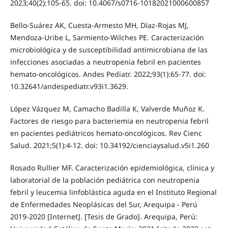
2023;40(2):105-65. doi: 10.4067/s0716-10182021000600857
Bello-Suárez AK, Cuesta-Armesto MH, Díaz-Rojas MJ,
Mendoza-Uribe L, Sarmiento-Wilches PE. Caracterización
microbiológica y de susceptibilidad antimicrobiana de las
infecciones asociadas a neutropenia febril en pacientes
hemato-oncológicos. Andes Pediatr. 2022;93(1):65-77. doi:
10.32641/andespediatr.v93i1.3629.
López Vázquez M, Camacho Badilla K, Valverde Muñoz K.
Factores de riesgo para bacteriemia en neutropenia febril
en pacientes pediátricos hemato-oncológicos. Rev Cienc
Salud. 2021;5(1):4-12. doi: 10.34192/cienciaysalud.v5i1.260
Rosado Rullier MF. Caracterización epidemiológica, clínica y
laboratorial de la población pediátrica con neutropenia
febril y leucemia linfoblástica aguda en el Instituto Regional
de Enfermedades Neoplásicas del Sur, Arequipa - Perú
2019-2020 [Internet]. [Tesis de Grado]. Arequipa, Perú: