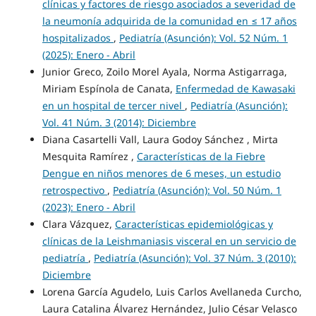
clínicas y factores de riesgo asociados a severidad de
la neumonía adquirida de la comunidad en ≤ 17 años
hospitalizados
,
Pediatría (Asunción): Vol. 52 Núm. 1
(2025): Enero - Abril
Junior Greco, Zoilo Morel Ayala, Norma Astigarraga,
Miriam Espínola de Canata,
Enfermedad de Kawasaki
en un hospital de tercer nivel
,
Pediatría (Asunción):
Vol. 41 Núm. 3 (2014): Diciembre
Diana Casartelli Vall, Laura Godoy Sánchez , Mirta
Mesquita Ramírez ,
Características de la Fiebre
Dengue en niños menores de 6 meses, un estudio
retrospectivo
,
Pediatría (Asunción): Vol. 50 Núm. 1
(2023): Enero - Abril
Clara Vázquez,
Características epidemiológicas y
clínicas de la Leishmaniasis visceral en un servicio de
pediatría
,
Pediatría (Asunción): Vol. 37 Núm. 3 (2010):
Diciembre
Lorena García Agudelo, Luis Carlos Avellaneda Curcho,
Laura Catalina Álvarez Hernández, Julio César Velasco