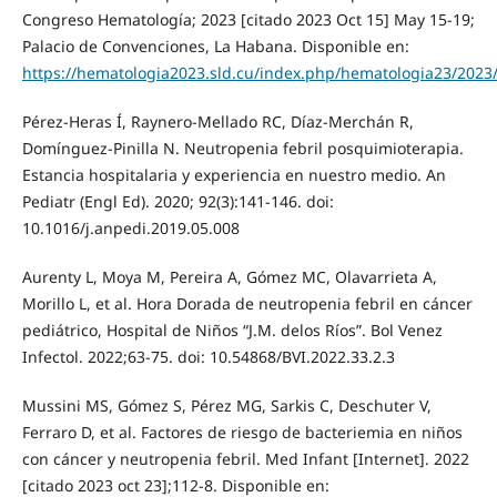
Congreso Hematología; 2023 [citado 2023 Oct 15] May 15-19;
Palacio de Convenciones, La Habana. Disponible en:
https://hematologia2023.sld.cu/index.php/hematologia23/2023
Pérez-Heras Í, Raynero-Mellado RC, Díaz-Merchán R,
Domínguez-Pinilla N. Neutropenia febril posquimioterapia.
Estancia hospitalaria y experiencia en nuestro medio. An
Pediatr (Engl Ed). 2020; 92(3):141-146. doi:
10.1016/j.anpedi.2019.05.008
Aurenty L, Moya M, Pereira A, Gómez MC, Olavarrieta A,
Morillo L, et al. Hora Dorada de neutropenia febril en cáncer
pediátrico, Hospital de Niños “J.M. delos Ríos”. Bol Venez
Infectol. 2022;63-75. doi: 10.54868/BVI.2022.33.2.3
Mussini MS, Gómez S, Pérez MG, Sarkis C, Deschuter V,
Ferraro D, et al. Factores de riesgo de bacteriemia en niños
con cáncer y neutropenia febril. Med Infant [Internet]. 2022
[citado 2023 oct 23];112-8. Disponible en: