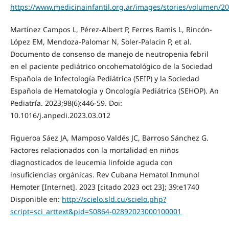
https://www.medicinainfantil.org.ar/images/stories/volumen/20
Martínez Campos L, Pérez-Albert P, Ferres Ramis L, Rincón-
López EM, Mendoza-Palomar N, Soler-Palacin P, et al.
Documento de consenso de manejo de neutropenia febril
en el paciente pediátrico oncohematológico de la Sociedad
Española de Infectología Pediátrica (SEIP) y la Sociedad
Española de Hematología y Oncología Pediátrica (SEHOP). An
Pediatría. 2023;98(6):446-59. Doi:
10.1016/j.anpedi.2023.03.012
Figueroa Sáez JA, Mamposo Valdés JC, Barroso Sánchez G.
Factores relacionados con la mortalidad en niños
diagnosticados de leucemia linfoide aguda con
insuficiencias orgánicas. Rev Cubana Hematol Inmunol
Hemoter [Internet]. 2023 [citado 2023 oct 23]; 39:e1740
Disponible en:
http://scielo.sld.cu/scielo.php?
script=sci_arttext&pid=S0864-02892023000100001