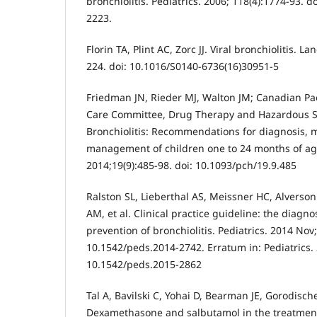
bronchiolitis. Pediatrics. 2006; 118(4):1774-93. 
2223.
Florin TA, Plint AC, Zorc JJ. Viral bronchiolitis. L
224. doi: 10.1016/S0140-6736(16)30951-5
Friedman JN, Rieder MJ, Walton JM; Canadian Pae
Care Committee, Drug Therapy and Hazardous 
Bronchiolitis: Recommendations for diagnosis, 
management of children one to 24 months of age
2014;19(9):485-98. doi: 10.1093/pch/19.9.485
Ralston SL, Lieberthal AS, Meissner HC, Alverson
AM, et al. Clinical practice guideline: the diag
prevention of bronchiolitis. Pediatrics. 2014 Nov
10.1542/peds.2014-2742. Erratum in: Pediatrics. 
10.1542/peds.2015-2862
Tal A, Bavilski C, Yohai D, Bearman JE, Gorodisc
Dexamethasone and salbutamol in the treatment