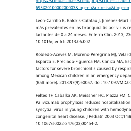
https://scielo.isciii.es/scielo.php?script=sci_abs
695X2010000200003&lng=en&nrm=iso&tlng=en
León-Carrillo B, Baldris-Catafau J, Jiménez-Martí
más prevalentes en las bronquiolitis por virus res
lactantes de 0 a 24 meses. Enferm Clin. 2013; 23(
10.1016/j.enfcli.2013.06.002
Robledo-Aceves M, Moreno-Peregrina MJ, Velarde
Esparza E, Preciado-Figueroa FM, Caniza MA, E
factors for severe bronchiolitis caused by respira
among Mexican children in an emergency depa
(Baltimore). 2018;97(9):e0057. doi: 10.1097/MD
Feltes TF, Cabalka AK, Meissner HC, Piazza FM, Car
Palivizumab prophylaxis reduces hospitalization
syncytial virus in young children with hemodynam
congenital heart disease. J Pediatr. 2003 Oct;143(
10.1067/s0022-3476(03)00454-2.