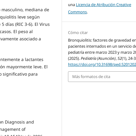
una
Licencia de Atribución Creative
o masculino, mediana de
Commons
.
quiolitis leve según
5 días (RIC 3-6). El Virus
casos. El peso al
Cómo citar
tivamente asociado a
Bronquiolitis: factores de gravedad e
pacientes internados en un servicio d
pediatría entre marzo 2023 y marzo 2
(2025).
Pediatría (Asunción)
,
52
(1), 24-3
antemente a lactantes
https://doi.org/10.31698/ped.520120
ón mayormente leve. El
o significativo para
Más formatos de cita
on Diagnosis and
anagement of