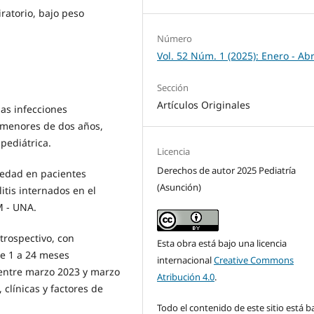
piratorio, bajo peso
Número
Vol. 52 Núm. 1 (2025): Enero - Abr
Sección
Artículos Originales
las infecciones
 menores de dos años,
pediátrica.
Licencia
Derechos de autor 2025 Pediatría
vedad en pacientes
(Asunción)
tis internados en el
M - UNA.
etrospectivo, con
Esta obra está bajo una licencia
de 1 a 24 meses
internacional
Creative Commons
 entre marzo 2023 y marzo
Atribución 4.0
.
 clínicas y factores de
Todo el contenido de este sitio está b