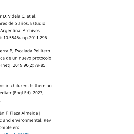
 D, Videla C, et al.
ores de 5 años. Estudio
 Argentina. Archivos
oi: 10.5546/aap.2011.296
rra B, Escalada Pellitero
nica de un nuevo protocolo
rnet]. 2019;90(2):79-85.
ns in children. Is there an
diatr (Engl Ed). 2023;
.
n F, Plaza Almeida J.
ic and environmental. Rev
onible en: