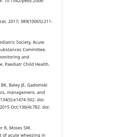
doi: 10.1542/peds.2006-
ancet. 2017; 389(10065):211-
diatric Society, Acute
Substances Committee.
monitoring and
. Paediatr Child Health.
 BK, Baley JE, Gadomski
nosis, management, and
;134(5):e1474-502. doi:
2015 Oct;136(4):782. doi:
her R, Moses SW.
 of acute wheezing in