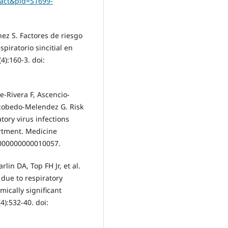
tract&pid=S1699-
nez S. Factores de riesgo
piratorio sincitial en
4):160-3. doi:
-Rivera F, Ascencio-
scobedo-Melendez G. Risk
tory virus infections
rtment. Medicine
.0000000000010057.
lin DA, Top FH Jr, et al.
 due to respiratory
ically significant
4):532-40. doi: