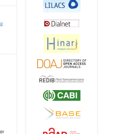
il
ajo