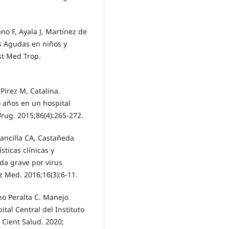
ano F, Ayala J, Martínez de
as Agudas en niños y
st Med Trop.
Pírez M, Catalina.
o años en un hospital
Urug. 2015;86(4):265-272.
ancilla CA, Castañeda
ticas clínicas y
da grave por virus
z Med. 2016;16(3):6-11.
o Peralta C. Manejo
ital Central del Instituto
 Cient Salud. 2020;