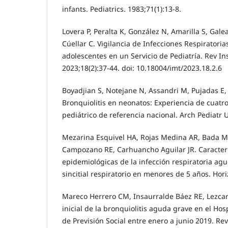
infants. Pediatrics. 1983;71(1):13-8.
Lovera P, Peralta K, González N, Amarilla S, Gale
Cúellar C. Vigilancia de Infecciones Respiratori
adolescentes en un Servicio de Pediatría. Rev In
2023;18(2):37-44. doi: 10.18004/imt/2023.18.2.6
Boyadjian S, Notejane N, Assandri M, Pujadas E, 
Bronquiolitis en neonatos: Experiencia de cuatr
pediátrico de referencia nacional. Arch Pediatr 
Mezarina Esquivel HA, Rojas Medina AR, Bada M
Campozano RE, Carhuancho Aguilar JR. Caracterís
epidemiológicas de la infección respiratoria agu
sincitial respiratorio en menores de 5 años. Hori
Mareco Herrero CM, Insaurralde Báez RE, Lezcan
inicial de la bronquiolitis aguda grave en el Hosp
de Previsión Social entre enero a junio 2019. Rev