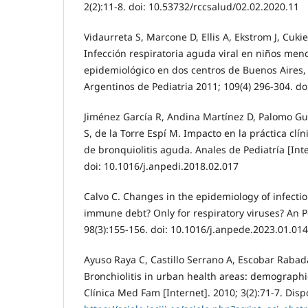
2(2):11-8. doi: 10.53732/rccsalud/02.02.2020.11
Vidaurreta S, Marcone D, Ellis A, Ekstrom J, Cukier
Infección respiratoria aguda viral en niños men
epidemiológico en dos centros de Buenos Aires,
Argentinos de Pediatria 2011; 109(4) 296-304. d
Jiménez García R, Andina Martínez D, Palomo Gue
S, de la Torre Espí M. Impacto en la práctica clí
de bronquiolitis aguda. Anales de Pediatría [Inte
doi: 10.1016/j.anpedi.2018.02.017
Calvo C. Changes in the epidemiology of infectio
immune debt? Only for respiratory viruses? An Pe
98(3):155-156. doi: 10.1016/j.anpede.2023.01.014
Ayuso Raya C, Castillo Serrano A, Escobar Rabadá
Bronchiolitis in urban health areas: demograph
Clínica Med Fam [Internet]. 2010; 3(2):71-7. Disp