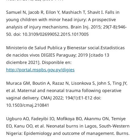
Samuel N, Jacob R, Eilon Y, Mashiach T, Shavit I. Falls in
young children with minor head injury: A prospective
analysis of injury mechanisms. Brain Inj. 2015; 29(7-8):946-
50. doi: 10.3109/02699052.2015.1017005
Ministerio de Salud Publica y Bienestar social.Estadisticas
de nacidos vivos DIGIES Paraguay; 2019 [citado 13
diciembre 2021]. Disponible en:
http://portal.mspbs.gov.py/digies
Muraca GM, Boutin A, Razaz N, Lisonkova S, John S, Ting JY,
et al. Maternal and neonatal trauma following operative
vaginal delivery. CMAJ 2022; 194(1):E1-E12 doi:
10.1503/cmaj.210841
Ugburo AO, Fadeyibi IO, Mofikoya BO, Akanmu ON, Temiye
EO, Kanu OO, et al. Neonatal burns in Lagos, South-Western
Nigeria: Epidemiology and outcome of management. Burns.