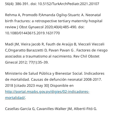
56(4): 386-391. doi: 10.5152/TurkArchPediatr.2021.20107
Rehma A, Promodb P,Amanda Ogilvy-Stuartc A. Neonatal
birth fractures: a retrospective tertiary maternity hospital
review J Obst Gynaecol 2020;40(4):485-490. doi:
10.1080/01443615.2019.1631770
Madi JM, Vieira Jacob R, Fauth de Araújo B, Viecceli Viecceli
C,Ongaratto Barazzetti D, Pavan Pavan G . Factores de riesgo
asociados a traumatismo al nacimiento. Rev Chil Obstet
Ginecol 2012; 77(1):35–39.
Ministerio de Salud Pública y Bienestar Social. Indicadores
de mortalidad. Causas de defunción neonatal 2008-2017.
2018 [citado 2023 may 30] Disponible en
http://portal.mspbs.gov.py/digies/02-indicadores-
mortalidad/
.
Casellas-García G, Cavanilles-Walker JM, Albertí-Fitó G.