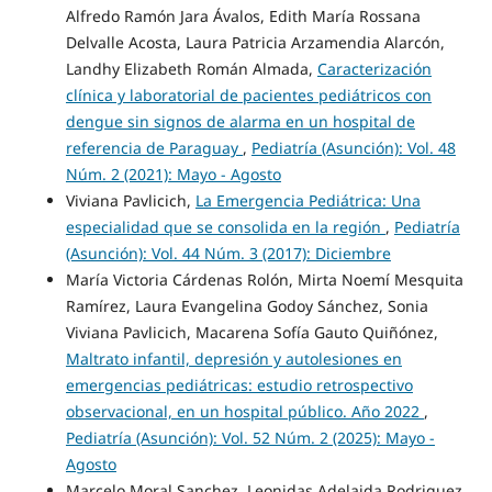
Alfredo Ramón Jara Ávalos, Edith María Rossana
Delvalle Acosta, Laura Patricia Arzamendia Alarcón,
Landhy Elizabeth Román Almada,
Caracterización
clínica y laboratorial de pacientes pediátricos con
dengue sin signos de alarma en un hospital de
referencia de Paraguay
,
Pediatría (Asunción): Vol. 48
Núm. 2 (2021): Mayo - Agosto
Viviana Pavlicich,
La Emergencia Pediátrica: Una
especialidad que se consolida en la región
,
Pediatría
(Asunción): Vol. 44 Núm. 3 (2017): Diciembre
María Victoria Cárdenas Rolón, Mirta Noemí Mesquita
Ramírez, Laura Evangelina Godoy Sánchez, Sonia
Viviana Pavlicich, Macarena Sofía Gauto Quiñónez,
Maltrato infantil, depresión y autolesiones en
emergencias pediátricas: estudio retrospectivo
observacional, en un hospital público. Año 2022
,
Pediatría (Asunción): Vol. 52 Núm. 2 (2025): Mayo -
Agosto
Marcelo Moral Sanchez, Leonidas Adelaida Rodriguez,