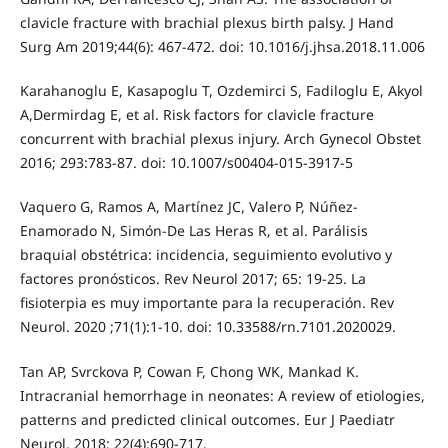
clavicle fracture with brachial plexus birth palsy. J Hand
Surg Am 2019;44(6): 467-472. doi: 10.1016/j.jhsa.2018.11.006
Karahanoglu E, Kasapoglu T, Ozdemirci S, Fadiloglu E, Akyol
A,Dermirdag E, et al. Risk factors for clavicle fracture
concurrent with brachial plexus injury. Arch Gynecol Obstet
2016; 293:783-87. doi: 10.1007/s00404-015-3917-5
Vaquero G, Ramos A, Martínez JC, Valero P, Núñez-
Enamorado N, Simón-De Las Heras R, et al. Parálisis
braquial obstétrica: incidencia, seguimiento evolutivo y
factores pronósticos. Rev Neurol 2017; 65: 19-25. La
fisioterpia es muy importante para la recuperación. Rev
Neurol. 2020 ;71(1):1-10. doi: 10.33588/rn.7101.2020029.
Tan AP, Svrckova P, Cowan F, Chong WK, Mankad K.
Intracranial hemorrhage in neonates: A review of etiologies,
patterns and predicted clinical outcomes. Eur J Paediatr
Neurol. 2018; 22(4):690-717.