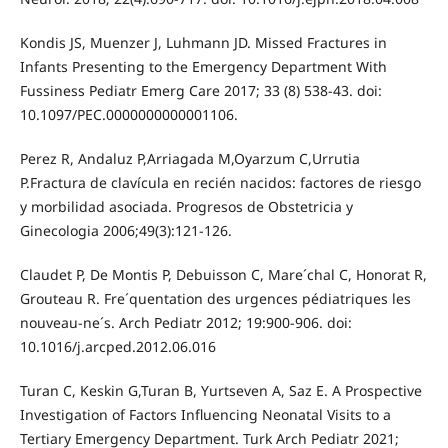
Kondis JS, Muenzer J, Luhmann JD. Missed Fractures in
Infants Presenting to the Emergency Department With
Fussiness Pediatr Emerg Care 2017; 33 (8) 538-43. doi:
10.1097/PEC.0000000000001106.
Perez R, Andaluz P,Arriagada M,Oyarzum C,Urrutia
P.Fractura de clavícula en recién nacidos: factores de riesgo
y morbilidad asociada. Progresos de Obstetricia y
Ginecologia 2006;49(3):121-126.
Claudet P, De Montis P, Debuisson C, Mare´chal C, Honorat R,
Grouteau R. Fre´quentation des urgences pédiatriques les
nouveau-ne´s. Arch Pediatr 2012; 19:900-906. doi:
10.1016/j.arcped.2012.06.016
Turan C, Keskin G,Turan B, Yurtseven A, Saz E. A Prospective
Investigation of Factors Influencing Neonatal Visits to a
Tertiary Emergency Department. Turk Arch Pediatr 2021;