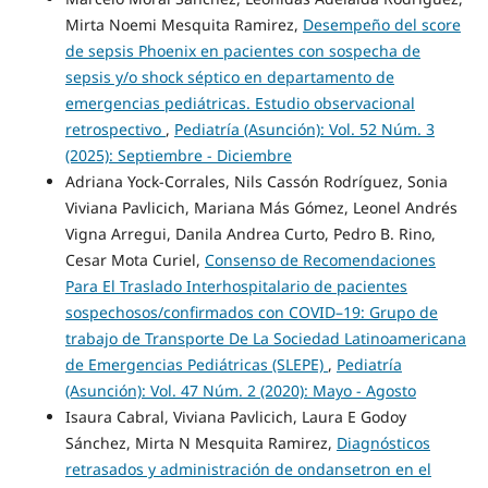
Mirta Noemi Mesquita Ramirez,
Desempeño del score
de sepsis Phoenix en pacientes con sospecha de
sepsis y/o shock séptico en departamento de
emergencias pediátricas. Estudio observacional
retrospectivo
,
Pediatría (Asunción): Vol. 52 Núm. 3
(2025): Septiembre - Diciembre
Adriana Yock-Corrales, Nils Cassón Rodríguez, Sonia
Viviana Pavlicich, Mariana Más Gómez, Leonel Andrés
Vigna Arregui, Danila Andrea Curto, Pedro B. Rino,
Cesar Mota Curiel,
Consenso de Recomendaciones
Para El Traslado Interhospitalario de pacientes
sospechosos/confirmados con COVID–19: Grupo de
trabajo de Transporte De La Sociedad Latinoamericana
de Emergencias Pediátricas (SLEPE)
,
Pediatría
(Asunción): Vol. 47 Núm. 2 (2020): Mayo - Agosto
Isaura Cabral, Viviana Pavlicich, Laura E Godoy
Sánchez, Mirta N Mesquita Ramirez,
Diagnósticos
retrasados y administración de ondansetron en el