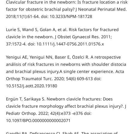
Clavicular fracture in the newborn: Is fracture location a risk
factor for obstetric brachial palsy? J Neonatal Perinatal Med.
2018;11(1):61-64. doi: 10.3233/NPM-181728
Lurie S, Wand S, Golan A, et al. Risk factors for fractured
clavicle in the newborn. J Obstet Gynaecol Res. 2011;
37:1572-4. doi: 10.1111/j.1447-0756.2011.01576.x
Yenigui AE, Yenigui NN, Baser E, Özelci R. A retrospective
análisis of risk fractures in newborns with shoulder distocia
and brachial plexus injury.A single center experience. Acta
Orthop Traumatol Turc. 2020; 54(6) 609-613 doi:
10.5152/j.aott.2020.19180
Ergün T, Sarikaya S. Newborn clavicle fractures: Does
clavicle fracture morphology affect brachial plexus injury?. J
Pediatr Orthop. 2022; 42(4):e373 -e376 doi:
10.1097/BPO.0000000000002071
Gandhi RA, DeFrancesco CJ, Shah AS. The association of