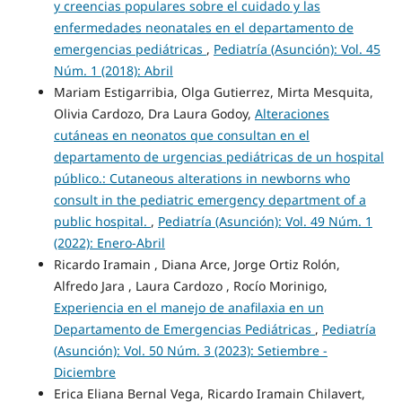
y creencias populares sobre el cuidado y las
enfermedades neonatales en el departamento de
emergencias pediátricas
,
Pediatría (Asunción): Vol. 45
Núm. 1 (2018): Abril
Mariam Estigarribia, Olga Gutierrez, Mirta Mesquita,
Olivia Cardozo, Dra Laura Godoy,
Alteraciones
cutáneas en neonatos que consultan en el
departamento de urgencias pediátricas de un hospital
público.: Cutaneous alterations in newborns who
consult in the pediatric emergency department of a
public hospital.
,
Pediatría (Asunción): Vol. 49 Núm. 1
(2022): Enero-Abril
Ricardo Iramain , Diana Arce, Jorge Ortiz Rolón,
Alfredo Jara , Laura Cardozo , Rocío Morinigo,
Experiencia en el manejo de anafilaxia en un
Departamento de Emergencias Pediátricas
,
Pediatría
(Asunción): Vol. 50 Núm. 3 (2023): Setiembre -
Diciembre
Erica Eliana Bernal Vega, Ricardo Iramain Chilavert,