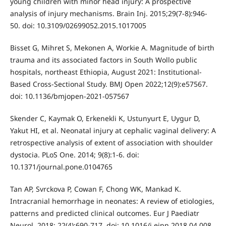
young children with minor head injury: A prospective
analysis of injury mechanisms. Brain Inj. 2015;29(7-8):946-
50. doi: 10.3109/02699052.2015.1017005
Bisset G, Mihret S, Mekonen A, Workie A. Magnitude of birth
trauma and its associated factors in South Wollo public
hospitals, northeast Ethiopia, August 2021: Institutional-
Based Cross-Sectional Study. BMJ Open 2022;12(9):e57567.
doi: 10.1136/bmjopen-2021-057567
Skender C, Kaymak O, Erkenekli K, Ustunyurt E, Uygur D,
Yakut HI, et al. Neonatal injury at cephalic vaginal delivery: A
retrospective analysis of extent of association with shoulder
dystocia. PLoS One. 2014; 9(8):1-6. doi:
10.1371/journal.pone.0104765
Tan AP, Svrckova P, Cowan F, Chong WK, Mankad K.
Intracranial hemorrhage in neonates: A review of etiologies,
patterns and predicted clinical outcomes. Eur J Paediatr
Neurol. 2018; 22(4):690-717. doi: 10.1016/j.ejpn.2018.04.008