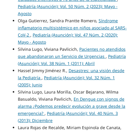
Pediatría (Asunción): Vol. 50 Núm. 2 (2023): Mayo -
Agosto
Olga Gutierrez, Sandra Prantte Romero,
Síndrome
inflamatorio multisistémico en niños asociado al SARS-
CoV-2
,
Pediatría (Asunción): Vol. 47 Núm. 2 (2020):
Mayo - Agosto
Silvina Lugo, Viviana Pavlicich,
Pacientes no atendidos
que abandonaron un Servicio de Urgencias
,
Pediatría
(Asunción): Vol. 38 Núm. 1 (2011): Abril
Hassel Jimmy Jiménez R.,
Desastres: una visión desde
la Pediatría
,
Pediatría (Asunción): Vol. 32 Núm. 1
(2005): Junio
Silvina Lugo, Laura Morilla, Oscar Bejarano, Wilma
Basualdo, Viviana Pavlicich,
En Dengue con signos de
alarma ¿Podemos predecir evolución a grave desde la
emergencia?
,
Pediatría (Asunción): Vol. 40 Núm. 3
(2013): Diciembre
Laura Rojas de Recalde, Miriam Espinola de Canata,