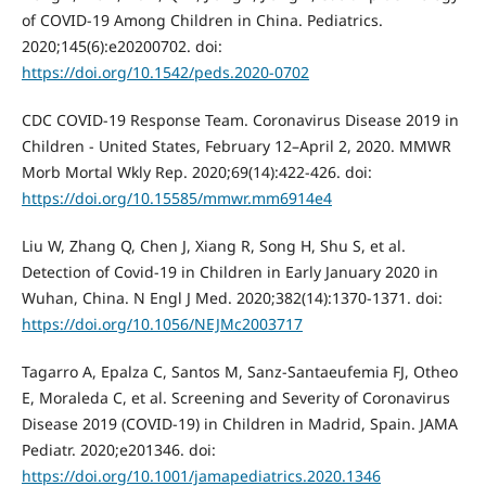
of COVID-19 Among Children in China. Pediatrics.
2020;145(6):e20200702. doi:
https://doi.org/10.1542/peds.2020-0702
CDC COVID-19 Response Team. Coronavirus Disease 2019 in
Children - United States, February 12–April 2, 2020. MMWR
Morb Mortal Wkly Rep. 2020;69(14):422-426. doi:
https://doi.org/10.15585/mmwr.mm6914e4
Liu W, Zhang Q, Chen J, Xiang R, Song H, Shu S, et al.
Detection of Covid-19 in Children in Early January 2020 in
Wuhan, China. N Engl J Med. 2020;382(14):1370-1371. doi:
https://doi.org/10.1056/NEJMc2003717
Tagarro A, Epalza C, Santos M, Sanz-Santaeufemia FJ, Otheo
E, Moraleda C, et al. Screening and Severity of Coronavirus
Disease 2019 (COVID-19) in Children in Madrid, Spain. JAMA
Pediatr. 2020;e201346. doi:
https://doi.org/10.1001/jamapediatrics.2020.1346