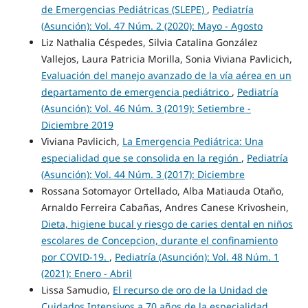
de Emergencias Pediátricas (SLEPE)
,
Pediatría
(Asunción): Vol. 47 Núm. 2 (2020): Mayo - Agosto
Liz Nathalia Céspedes, Silvia Catalina González
Vallejos, Laura Patricia Morilla, Sonia Viviana Pavlicich,
Evaluación del manejo avanzado de la vía aérea en un
departamento de emergencia pediátrico
,
Pediatría
(Asunción): Vol. 46 Núm. 3 (2019): Setiembre -
Diciembre 2019
Viviana Pavlicich,
La Emergencia Pediátrica: Una
especialidad que se consolida en la región
,
Pediatría
(Asunción): Vol. 44 Núm. 3 (2017): Diciembre
Rossana Sotomayor Ortellado, Alba Matiauda Otaño,
Arnaldo Ferreira Cabañas, Andres Canese Krivoshein,
Dieta, higiene bucal y riesgo de caries dental en niños
escolares de Concepcion, durante el confinamiento
por COVID-19.
,
Pediatría (Asunción): Vol. 48 Núm. 1
(2021): Enero - Abril
Lissa Samudio,
El recurso de oro de la Unidad de
Cuidados Intensivos a 70 años de la especialidad
,