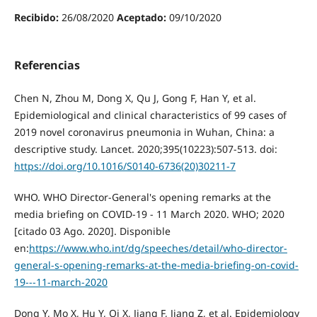
Recibido:
26/08/2020
Aceptado:
09/10/2020
Referencias
Chen N, Zhou M, Dong X, Qu J, Gong F, Han Y, et al.
Epidemiological and clinical characteristics of 99 cases of
2019 novel coronavirus pneumonia in Wuhan, China: a
descriptive study. Lancet. 2020;395(10223):507-513. doi:
https://doi.org/10.1016/S0140-6736(20)30211-7
WHO. WHO Director-General's opening remarks at the
media briefing on COVID-19 - 11 March 2020. WHO; 2020
[citado 03 Ago. 2020]. Disponible
en:
https://www.who.int/dg/speeches/detail/who-director-
general-s-opening-remarks-at-the-media-briefing-on-covid-
19---11-march-2020
Dong Y, Mo X, Hu Y, Qi X, Jiang F, Jiang Z, et al. Epidemiology