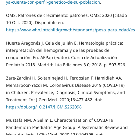
ya-cuenta-con-perfil-genetico-de-su-poblacion
.
OMS. Patrones de crecimiento: patrones. OMS; 2020 [citado
10 Oct. 2020]. Disponible en:
https://www.who.int/childgrowth/standards/peso_para_edad/es
Huerta Aragonés J, Cela de Julián E. Hematología práctica:
interpretación del hemograma y de las pruebas de
coagulación. En: AEPap (editor). Curso de Actualización
Pediatría 2018. Madrid: Lúa Ediciones 3.0; 2018. p. 507-526.
Zare-Zardini H, Soltaninejad H, Ferdosian F, Hamidieh AA,
Memarpoor-Yazdi M. Coronavirus Disease 2019 (COVID-19)
in Children: Prevalence, Diagnosis, Clinical Symptoms, and
Treatment. Int J Gen Med. 2020;13:477-482. doi:
https://doi.org/10.2147/IJGM.S262098
Mustafa NM, A Selim L. Characterisation of COVID-19
Pandemic in Paediatric Age Group: A Systematic Review and
Meta-Analysis. J Clin Virol. 2020;128:104395. doi: