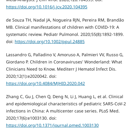
https://doi.org/10.1016/j.jcv.2020.104395
de Souza TH, Nadal JA, Nogueira RJN, Pereira RM, Brandão
MB. Clinical manifestations of children with COVID-19: A
systematic review. Pediatr Pulmonol. 2020;55(8):1892-1899.
doi:
https://doi.org/10.1002/ppul.24885
Lassandro G, Palladino V, Amoruso A, Palmieri VV, Russo G,
Giordano P. Children in Coronaviruses' Wonderland: What
Clinicians Need to Know. Mediterr J Hematol Infect Dis.
2020;12(1):e2020042. doi:
https://doi.org/10.4084/MJHID.2020.042
Zhang C, Gu J, Chen Q, Deng N, Li J, Huang L, et al. Clinical
and epidemiological characteristics of pediatric SARS-CoV-2
infections in China: A multicenter case series. PLoS Med.
2020;17(6):e1003130. doi:
https://doi.org/10.1371/journal.pmed.1003130