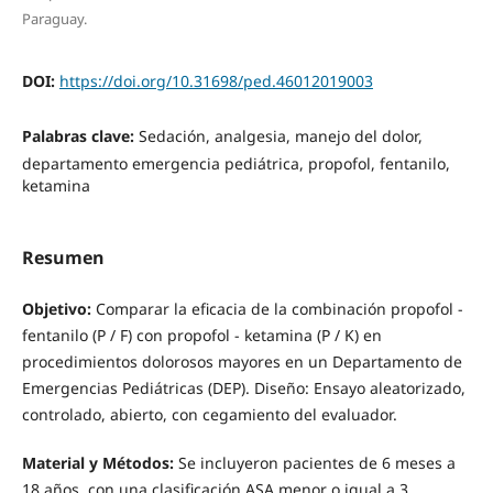
Paraguay.
DOI:
https://doi.org/10.31698/ped.46012019003
Palabras clave:
Sedación, analgesia, manejo del dolor,
departamento emergencia pediátrica, propofol, fentanilo,
ketamina
Resumen
Objetivo:
Comparar la eficacia de la combinación propofol -
fentanilo (P / F) con propofol - ketamina (P / K) en
procedimientos dolorosos mayores en un Departamento de
Emergencias Pediátricas (DEP). Diseño: Ensayo aleatorizado,
controlado, abierto, con cegamiento del evaluador.
M
aterial y Métodos:
Se incluyeron pacientes de 6 meses a
18 años, con una clasificación ASA menor o igual a 3,