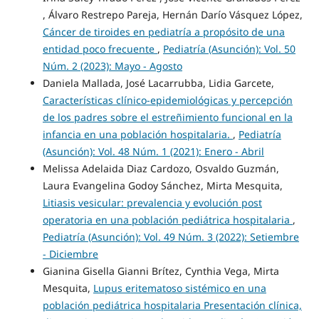
, Álvaro Restrepo Pareja, Hernán Darío Vásquez López,
Cáncer de tiroides en pediatría a propósito de una
entidad poco frecuente
,
Pediatría (Asunción): Vol. 50
Núm. 2 (2023): Mayo - Agosto
Daniela Mallada, José Lacarrubba, Lidia Garcete,
Características clínico-epidemiológicas y percepción
de los padres sobre el estreñimiento funcional en la
infancia en una población hospitalaria.
,
Pediatría
(Asunción): Vol. 48 Núm. 1 (2021): Enero - Abril
Melissa Adelaida Diaz Cardozo, Osvaldo Guzmán,
Laura Evangelina Godoy Sánchez, Mirta Mesquita,
Litiasis vesicular: prevalencia y evolución post
operatoria en una población pediátrica hospitalaria
,
Pediatría (Asunción): Vol. 49 Núm. 3 (2022): Setiembre
- Diciembre
Gianina Gisella Gianni Brítez, Cynthia Vega, Mirta
Mesquita,
Lupus eritematoso sistémico en una
población pediátrica hospitalaria Presentación clínica,