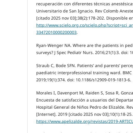
recuperación con diferentes técnicas anestésicas
Universitario de San Ignacio. Rev Colomb Anestes
[citado 2025 nov 03];38(2):178-202. Disponible e
http://www.scielo.org.co/scielo.php?script=sci_a
33472010000200003
.
Ryan-Wenger NA. Where are the patients in pedia
surveys? J Spec Pediatr Nurs. 2016;21(1):3. doi: 
Straub C, Bode SFN. Patients’ and parents’ perce
paediatric interprofessional training ward. BM
2019;19(1):374. doi: 10.1186/s12909-019-1813-6.
Morales I, Davenport M, Raiden S, Sosa R, Gonzale
Encuesta de satisfacción a usuarios del Depart
Hospital General de Niños Pedro de Elizalde. Rev
[Internet]. 2019 [citado 2025 nov 03];10(1):18-25
https://www.apelizalde.org/revistas/2019-ARTI