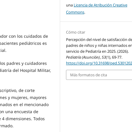
una
Licencia de Atribución Creative
Commons
.
Cómo citar
dador con los cuidados de
Percepción del nivel de satisfacción de
pacientes pediátricos es
padres de niños y niñas internados e
ial.
servicio de Pediatría en 2025. (2026).
Pediatría (Asunción)
,
53
(1), 69-77.
 los padres y cuidadores
https://doi.org/10.31698/ped.530120
atría del Hospital Militar,
Más formatos de cita
criptivo, de corte
ones y mujeres, mayores
ernados en el mencionado
con una encuesta de
e 4 dimensiones. Todos
ormado.