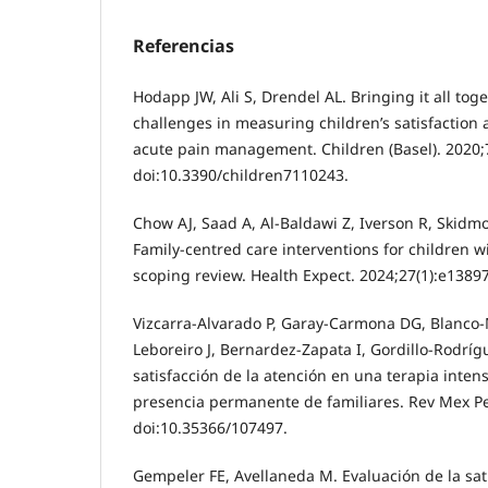
Referencias
Hodapp JW, Ali S, Drendel AL. Bringing it all toge
challenges in measuring children’s satisfaction
acute pain management. Children (Basel). 2020;7
doi:10.3390/children7110243.
Chow AJ, Saad A, Al-Baldawi Z, Iverson R, Skidmor
Family-centred care interventions for children w
scoping review. Health Expect. 2024;27(1):e1389
Vizcarra-Alvarado P, Garay-Carmona DG, Blanco-
Leboreiro J, Bernardez-Zapata I, Gordillo-Rodrígu
satisfacción de la atención en una terapia inten
presencia permanente de familiares. Rev Mex Ped
doi:10.35366/107497.
Gempeler FE, Avellaneda M. Evaluación de la sat