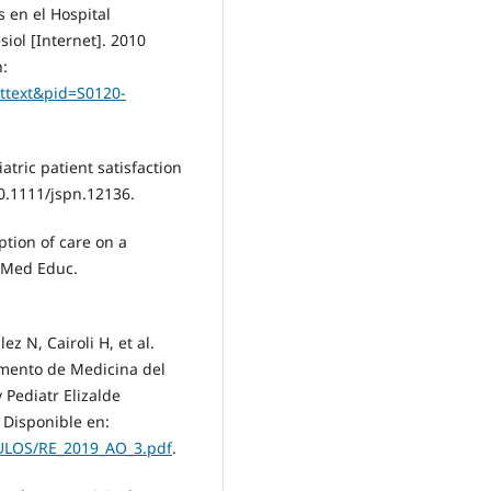
 en el Hospital
iol [Internet]. 2010
n:
rttext&pid=S0120-
tric patient satisfaction
10.1111/jspn.12136.
ption of care on a
C Med Educ.
z N, Cairoli H, et al.
amento de Medicina del
 Pediatr Elizalde
. Disponible en:
CULOS/RE_2019_AO_3.pdf
.