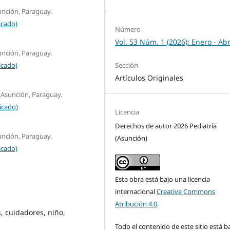
unción, Paraguay.
icado)
Número
Vol. 53 Núm. 1 (2026): Enero - Abr
unción, Paraguay.
icado)
Sección
Artículos Originales
. Asunción, Paraguay.
icado)
Licencia
Derechos de autor 2026 Pediatría
unción, Paraguay.
(Asunción)
icado)
Esta obra está bajo una licencia
internacional
Creative Commons
Atribución 4.0
.
s, cuidadores, niño,
Todo el contenido de este sitio está b