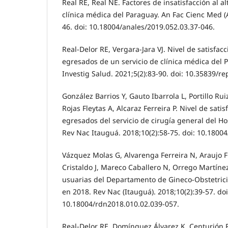
Real RE, Real NE. Factores de insatisfacción al al
clínica médica del Paraguay. An Fac Cienc Med (A
46. doi: 10.18004/anales/2019.052.03.37-046.
Real-Delor RE, Vergara-Jara VJ. Nivel de satisfac
egresados de un servicio de clínica médica del 
Investig Salud. 2021;5(2):83-90. doi: 10.35839/rep
González Barrios Y, Gauto Ibarrola L, Portillo Ru
Rojas Fleytas A, Alcaraz Ferreira P. Nivel de sati
egresados del servicio de cirugía general del Ho
Rev Nac Itauguá. 2018;10(2):58-75. doi: 10.1800
Vázquez Molas G, Alvarenga Ferreira N, Araujo 
Cristaldo J, Mareco Caballero N, Orrego Martínez 
usuarias del Departamento de Gineco-Obstetrici
en 2018. Rev Nac (Itauguá). 2018;10(2):39-57. doi
10.18004/rdn2018.010.02.039-057.
Real-Delor RE, Domínguez Álvarez K, Centurión 