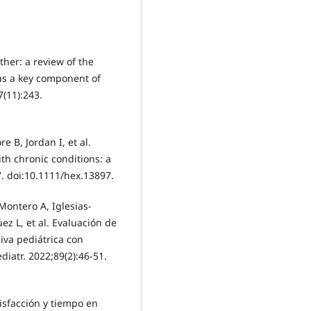
ther: a review of the
 as a key component of
(11):243.
e B, Jordan I, et al.
ith chronic conditions: a
7. doi:10.1111/hex.13897.
Montero A, Iglesias-
ez L, et al. Evaluación de
siva pediátrica con
iatr. 2022;89(2):46-51.
isfacción y tiempo en