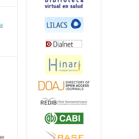
il
ajo