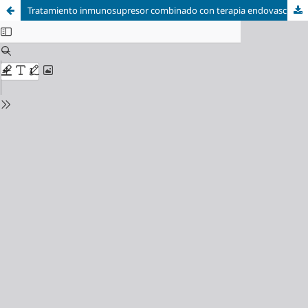
Tratamiento inmunosupresor combinado con terapia endovascular en un adolescente con arteritis de Takayasu. Reporte de caso